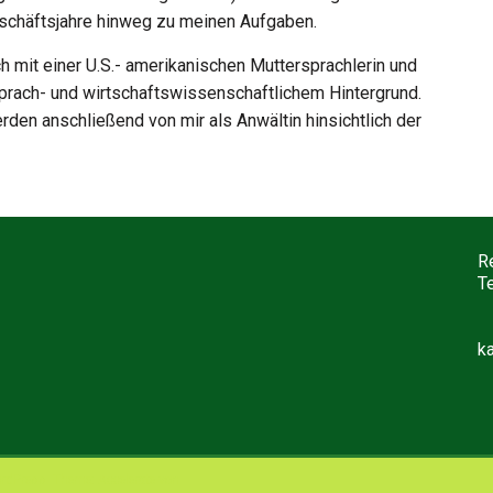
schäftsjahre hinweg zu meinen Aufgaben.
h mit einer U.S.- amerikanischen Muttersprachlerin und
sprach- und wirtschaftswissenschaftlichem Hintergrund.
en anschließend von mir als Anwältin hinsichtlich der
R
T
k
rdPress
. Theme: Accelerate von