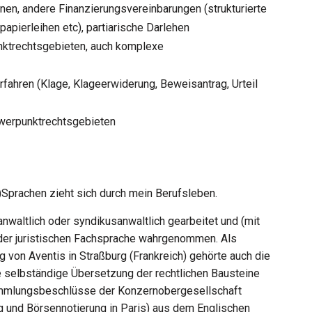
en, andere Finanzierungsvereinbarungen (strukturierte
apierleihen etc), partiarische Darlehen
nktrechtsgebieten, auch komplexe
ahren (Klage, Klageerwiderung, Beweisantrag, Urteil
werpunktrechtsgebieten
)Sprachen zieht sich durch mein Berufsleben.
nwaltlich oder syndikusanwaltlich gearbeitet und (mit
der juristischen Fachsprache wahrgenommen. Als
 von Aventis in Straßburg (Frankreich) gehörte auch die
e selbständige Übersetzung der rechtlichen Bausteine
mmlungsbeschlüsse der Konzernobergesellschaft
g und Börsennotierung in Paris) aus dem Englischen